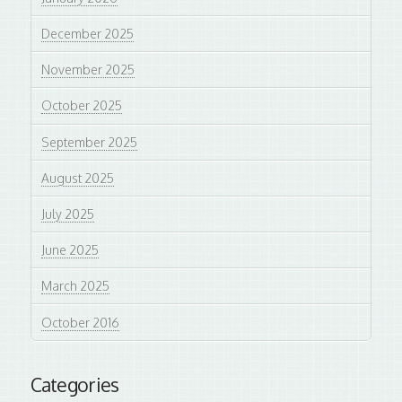
December 2025
November 2025
October 2025
September 2025
August 2025
July 2025
June 2025
March 2025
October 2016
Categories