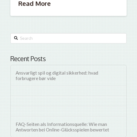
Read More
Search
Recent Posts
Ansvarligt spil og digital sikkerhed: hvad
forbrugere bør vide
FAQ-Seiten als Informationsquelle: Wie man
Antworten bei Online-Glücksspielen bewertet