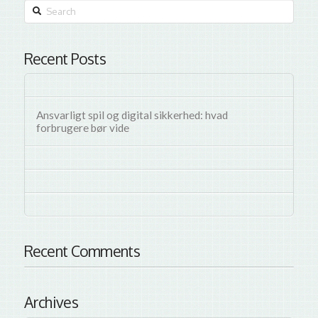
Search
Recent Posts
Ansvarligt spil og digital sikkerhed: hvad
forbrugere bør vide
Recent Comments
Archives