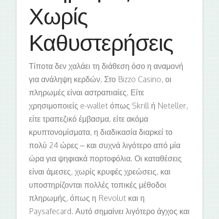
Χωρίς
Καθυστερήσεις
Τίποτα δεν χαλάει τη διάθεση όσο η αναμονή
για ανάληψη κερδών. Στο Bizzo Casino, οι
πληρωμές είναι αστραπιαίες. Είτε
χρησιμοποιείς e-wallet όπως Skrill ή Neteller,
είτε τραπεζικό έμβασμα, είτε ακόμα
κρυπτονομίσματα, η διαδικασία διαρκεί το
πολύ 24 ώρες – και συχνά λιγότερο από μία
ώρα για ψηφιακά πορτοφόλια. Οι καταθέσεις
είναι άμεσες, χωρίς κρυφές χρεώσεις, και
υποστηρίζονται πολλές τοπικές μέθοδοι
πληρωμής, όπως η Revolut και η
Paysafecard. Αυτό σημαίνει λιγότερο άγχος και