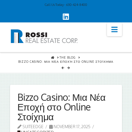
Call Us Today - 630-424-8400
Navi
HOME
THE BLOG
BIZZO CASINO: ΜΙΑ ΝΈΑ ΕΠΟΧΉ ΣΤΟ ONLINE ΣΤΟΊΧΗΜΑ
Bizzo Casino: Μια Νέα
Εποχή στο Online
Στοίχημα
SUITEEDGE
NOVEMBER 17, 2025