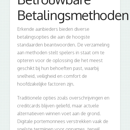
Betalingsmethoden
Erkende aanbieders bieden diverse
betalingsopties die aan de hoogste
standaarden beantwoorden. De verzameling
aan methoden stelt spelers in staat om te
opteren voor de oplossing die het meest
geschikt bij hun behoeften past, waarbij
snelheid, veiligheid en comfort de
hoofdzakelijke factoren zijn.
Traditionele opties zoals overschrijvingen en
creditcards blijven geliefd, maar actuele
alternatieven winnen voet aan de grond.
Digitale portemonnees verstrekken vaak de
snelste termijnen voor opnames, terwijl