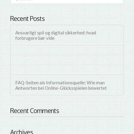
Recent Posts
Ansvarligt spil og digital sikkerhed: hvad
forbrugere bør vide
FAQ-Seiten als Informationsquelle: Wie man
Antworten bei Online-Glücksspielen bewertet
Recent Comments
Archives