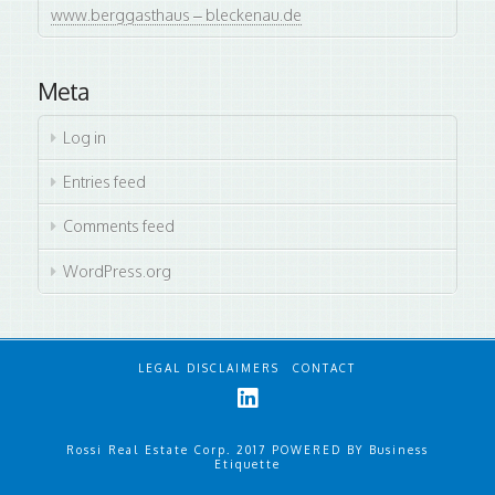
www.berggasthaus – bleckenau.de
Meta
Log in
Entries feed
Comments feed
WordPress.org
LEGAL DISCLAIMERS
CONTACT
Rossi Real Estate Corp. 2017 POWERED BY
Business
Etiquette