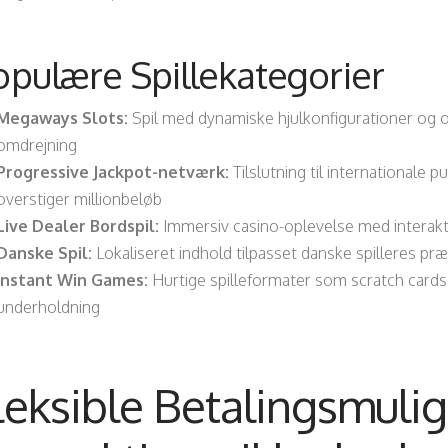
opulære Spillekategorier
Megaways Slots:
Spil med dynamiske hjulkonfigurationer og op
omdrejning
Progressive Jackpot-netværk:
Tilslutning til internationale 
overstiger millionbeløb
Live Dealer Bordspil:
Immersiv casino-oplevelse med interakti
Danske Spil:
Lokaliseret indhold tilpasset danske spilleres pr
Instant Win Games:
Hurtige spilleformater som scratch cards 
underholdning
leksible Betalingsmuli