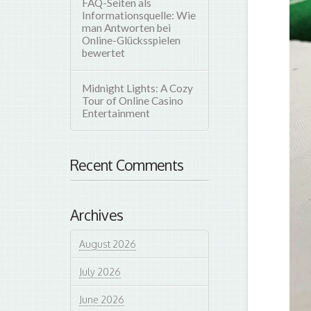
FAQ-Seiten als
Informationsquelle: Wie
man Antworten bei
Online-Glücksspielen
bewertet
Midnight Lights: A Cozy
Tour of Online Casino
Entertainment
Recent Comments
Archives
August 2026
July 2026
June 2026