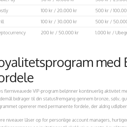
ustly
100 kr / 20.000 kr
500 kr / 100.00
ill
100 kr / 30.000 kr
500 kr / 50.00
yptocurrency
200 kr / 50.000 kr
1.000 kr / Ube
oyalitetsprogram med 
ordele
s flerniveauede VIP-program belønner kontinuerlig aktivitet me
emål bidrager til din statusfremgang gennem bronze, sølv, gul
rammet opererer med permanente fordele, der aldrig udløber, 
re niveauer låser op for personlige account managers, hurtige