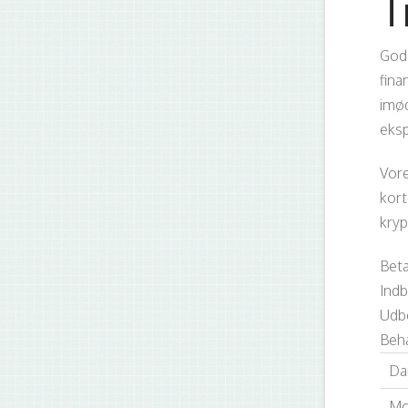
T
God 
fina
imød
eksp
Vore
kort
kryp
Bet
Indb
Udb
Beha
Da
Mo