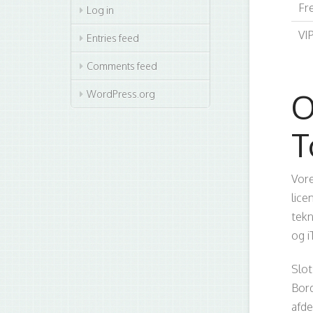
Fr
Log in
VI
Entries feed
Comments feed
O
WordPress.org
T
Vore
lice
tekn
og i
Slot
Bord
afde