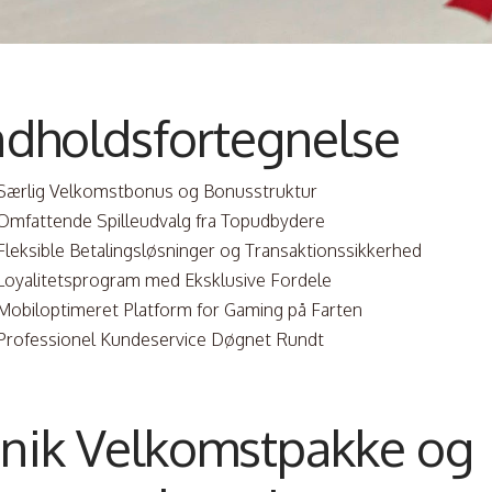
ndholdsfortegnelse
Særlig Velkomstbonus og Bonusstruktur
Omfattende Spilleudvalg fra Topudbydere
Fleksible Betalingsløsninger og Transaktionssikkerhed
Loyalitetsprogram med Eksklusive Fordele
Mobiloptimeret Platform for Gaming på Farten
Professionel Kundeservice Døgnet Rundt
nik Velkomstpakke og