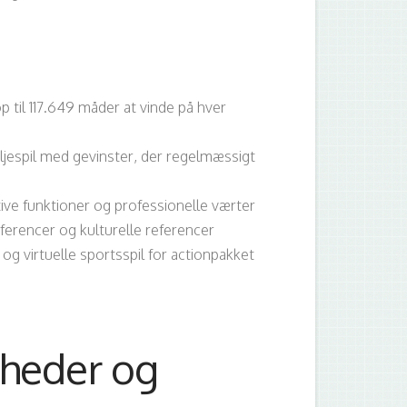
 til 117.649 måder at vinde på hver
puljespil med gevinster, der regelmæssigt
ve funktioner og professionelle værter
æferencer og kulturelle referencer
og virtuelle sportsspil for actionpakket
gheder og