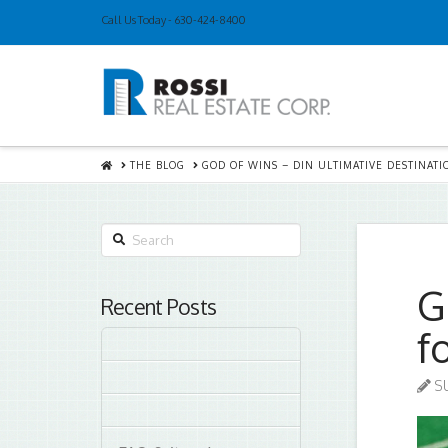
Call Us Today - 630-424-8400
HOME
THE BLOG
GOD OF WINS – DIN ULTIMATIVE DESTINA
Search
G
Recent Posts
f
S