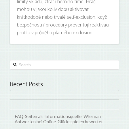
limity vkladů, ztrát i herního time. Hráči
mohou v jakoukoliv dobu aktivovat
krátkodobé nebo trvalé self-exclusion, když
bezpečnostní procedury preventují reaktivaci
profilu v průběhu platného exclusion.
Search
Recent Posts
FAQ-Seiten als Informationsquelle: Wie man
Antworten bei Online-Glücksspielen bewertet