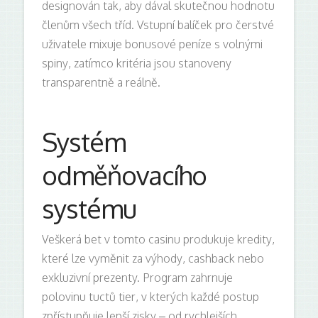
designován tak, aby dával skutečnou hodnotu
členům všech tříd. Vstupní balíček pro čerstvé
uživatele mixuje bonusové peníze s volnými
spiny, zatímco kritéria jsou stanoveny
transparentně a reálně.
Systém
odměňovacího
systému
Veškerá bet v tomto casinu produkuje kredity,
které lze vyměnit za výhody, cashback nebo
exkluzivní prezenty. Program zahrnuje
polovinu tuctů tier, v kterých každé postup
zpřístupňuje lepší zisky – od rychlejších