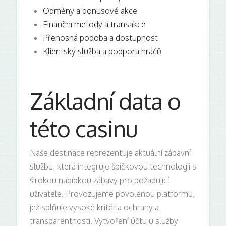
Odměny a bonusové akce
Finanční metody a transakce
Přenosná podoba a dostupnost
Klientský služba a podpora hráčů
Základní data o
této casinu
Naše destinace reprezentuje aktuální zábavní
službu, která integruje špičkovou technologii s
širokou nabídkou zábavy pro požadující
uživatele. Provozujeme povolenou platformu,
jež splňuje vysoké kritéria ochrany a
transparentnosti. Vytvoření účtu u služby