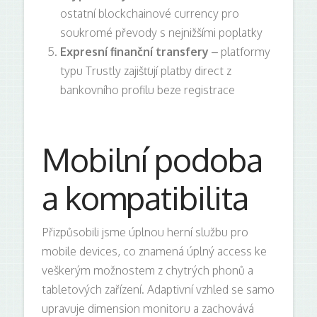
ostatní blockchainové currency pro
soukromé převody s nejnižšími poplatky
Expresní finanční transfery
– platformy
typu Trustly zajišťují platby direct z
bankovního profilu beze registrace
Mobilní podoba
a kompatibilita
Přizpůsobili jsme úplnou herní službu pro
mobile devices, co znamená úplný access ke
veškerým možnostem z chytrých phonů a
tabletových zařízení. Adaptivní vzhled se samo
upravuje dimension monitoru a zachovává