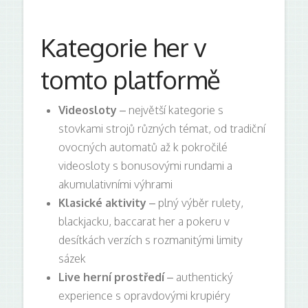
Kategorie her v
tomto platformě
Videosloty
– největší kategorie s
stovkami strojů různých témat, od tradiční
ovocných automatů až k pokročilé
videosloty s bonusovými rundami a
akumulativními výhrami
Klasické aktivity
– plný výběr rulety,
blackjacku, baccarat her a pokeru v
desítkách verzích s rozmanitými limity
sázek
Live herní prostředí
– authentický
experience s opravdovými krupiéry