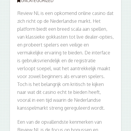
UNCATEGORIZED
Review NL is een opkomend online casino dat
zich richt op de Nederlandse markt. Het
platform biedt een breed scala aan spellen,
van klassieke gokkasten tot live dealer-opties,
en probeert spelers een veilige en
vermakelijke ervaring te bieden. De interface
is gebruiksvriendelijk en de registratie
verloopt soepel, wat het aantrekkelijk maakt
voor zowel beginners als ervaren spelers.
Toch is het belangrijk om kritisch te kijken
naar wat dit casino echt te bieden heeft,
vooral in een tijd waarin de Nederlandse
kansspelmarkt streng gereguleerd wordt.
Een van de opvallendste kenmerken van
Review NL is de focus op bonussen en