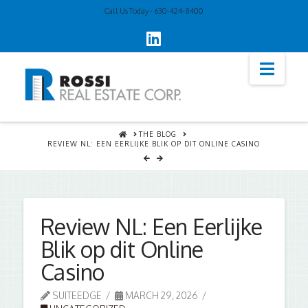
Call Us Today - 630-424-8400
Navi
HOME
THE BLOG
REVIEW NL: EEN EERLIJKE BLIK OP DIT ONLINE CASINO
Review NL: Een Eerlijke
Blik op dit Online
Casino
SUITEEDGE
MARCH 29, 2026