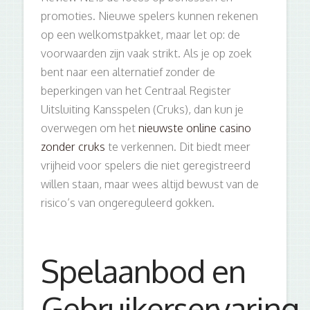
promoties. Nieuwe spelers kunnen rekenen
op een welkomstpakket, maar let op: de
voorwaarden zijn vaak strikt. Als je op zoek
bent naar een alternatief zonder de
beperkingen van het Centraal Register
Uitsluiting Kansspelen (Cruks), dan kun je
overwegen om het
nieuwste online casino
zonder cruks
te verkennen. Dit biedt meer
vrijheid voor spelers die niet geregistreerd
willen staan, maar wees altijd bewust van de
risico’s van ongereguleerd gokken.
Spelaanbod en
Gebruikerservaring