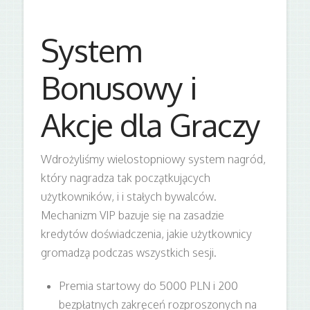
System
Bonusowy i
Akcje dla Graczy
Wdrożyliśmy wielostopniowy system nagród,
który nagradza tak początkujących
użytkowników, i i stałych bywalców.
Mechanizm VIP bazuje się na zasadzie
kredytów doświadczenia, jakie użytkownicy
gromadzą podczas wszystkich sesji.
Premia startowy do 5000 PLN i 200
bezpłatnych zakręceń rozproszonych na