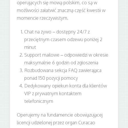
operujących się mową polskim, co są w
możliwości załatwić znaczną część kwestii w
momencie rzeczywistym.
Chat na żywo – dostępny 24/7 z
przeciętnym czasem odzewu poniżej 2
minut
Support mailowe – odpowiedzi w okresie
maksymalnie 6 godzin od zgłoszenia
Rozbudowana sekcja FAQ zawierająca
ponad 150 pozycji pomocy
Dedykowany opiekun konta dla klientów
VIP z prywatnym kontaktem
telefonicznym
Operujemy na fundamencie obowiązującej
licencji udzielonej przez organ Curacao