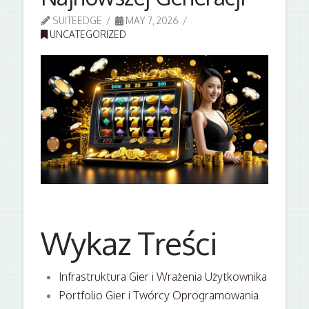
SUITEEDGE
MAY 7, 2026
UNCATEGORIZED
Wykaz Treści
Infrastruktura Gier i Wrażenia Użytkownika
Portfolio Gier i Twórcy Oprogramowania