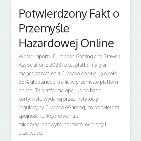
Potwierdzony Fakt o
Przemyśle
Hazardowej Online
Wedle raportu European Gaming and Stawek
Association z 2023 roku, platformy gier
mające zezwolenia Curacao obsługują około
35% globalnego traffic w przemyśle platform
online. Ta platforma operuje na bazie
certyfikatu wydanej przez instytucję
regulacyjny Curacao eGaming, co potwierdza
spójność funkcjonowania z
międzynarodowymi normami ochrony i
uczciwości.