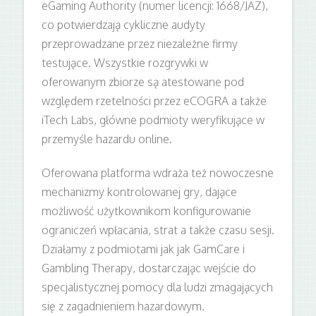
eGaming Authority (numer licencji: 1668/JAZ),
co potwierdzają cykliczne audyty
przeprowadzane przez niezależne firmy
testujące. Wszystkie rozgrywki w
oferowanym zbiorze są atestowane pod
względem rzetelności przez eCOGRA a także
iTech Labs, główne podmioty weryfikujące w
przemyśle hazardu online.
Oferowana platforma wdraża też nowoczesne
mechanizmy kontrolowanej gry, dające
możliwość użytkownikom konfigurowanie
ograniczeń wpłacania, strat a także czasu sesji.
Działamy z podmiotami jak jak GamCare i
Gambling Therapy, dostarczając wejście do
specjalistycznej pomocy dla ludzi zmagających
się z zagadnieniem hazardowym.