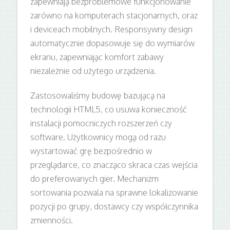
zapewniają bezproblemowe funkcjonowanie
zarówno na komputerach stacjonarnych, oraz
i deviceach mobilnych. Responsywny design
automatycznie dopasowuje się do wymiarów
ekranu, zapewniając komfort zabawy
niezależnie od użytego urządzenia.
Zastosowaliśmy budowę bazującą na
technologii HTML5, co usuwa konieczność
instalacji pomocniczych rozszerzeń czy
software. Użytkownicy mogą od razu
wystartować grę bezpośrednio w
przeglądarce, co znacząco skraca czas wejścia
do preferowanych gier. Mechanizm
sortowania pozwala na sprawne lokalizowanie
pozycji po grupy, dostawcy czy współczynnika
zmienności.