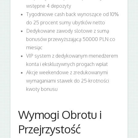
wstępne 4 depozyty
Tygodniowe cash back wynoszące od 10%
do 25 procent sumy ubytków netto
Dedykowane zawody slotowe z sumą
bonusów przewyższającą 50000 PLN co
miesiąc
VIP system z dedykowanym menedżerem
konta i ekskluzywnych progach wpłat
Akcje weekendowe z zredukowanymi
wymaganiami stawek do 25-krotności
kwoty bonusu
Wymogi Obrotu i
Przejrzystość