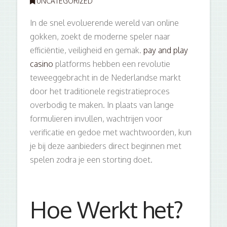
UNCATEGORIZED
In de snel evoluerende wereld van online
gokken, zoekt de moderne speler naar
efficiëntie, veiligheid en gemak.
pay and play
casino
platforms hebben een revolutie
teweeggebracht in de Nederlandse markt
door het traditionele registratieproces
overbodig te maken. In plaats van lange
formulieren invullen, wachtrijen voor
verificatie en gedoe met wachtwoorden, kun
je bij deze aanbieders direct beginnen met
spelen zodra je een storting doet.
Hoe Werkt het?