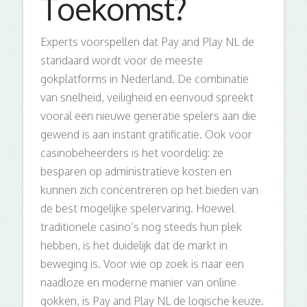
Toekomst?
Experts voorspellen dat Pay and Play NL de
standaard wordt voor de meeste
gokplatforms in Nederland. De combinatie
van snelheid, veiligheid en eenvoud spreekt
vooral een nieuwe generatie spelers aan die
gewend is aan instant gratificatie. Ook voor
casinobeheerders is het voordelig: ze
besparen op administratieve kosten en
kunnen zich concentreren op het bieden van
de best mogelijke spelervaring. Hoewel
traditionele casino’s nog steeds hun plek
hebben, is het duidelijk dat de markt in
beweging is. Voor wie op zoek is naar een
naadloze en moderne manier van online
gokken, is Pay and Play NL de logische keuze.