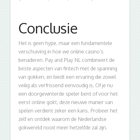
Conclusie
Het is geen hype, maar een fundamentele
verschuiving in hoe we online casino’s
benaderen. Pay and Play NL combineert de
beste aspecten van fintech met de spanning
van gokken, en biedt een ervaring die zowel
veilig als verfrissend eenvoudig is. Of je nu
een doorgewinterde speler bent of voor het
eerst online gokt, deze nieuwe manier van
spelen verdient zeker een kans. Probeer het
zelf en ontdek waarom de Nederlandse
gokwereld nooit meer hetzelfde zal zijn.